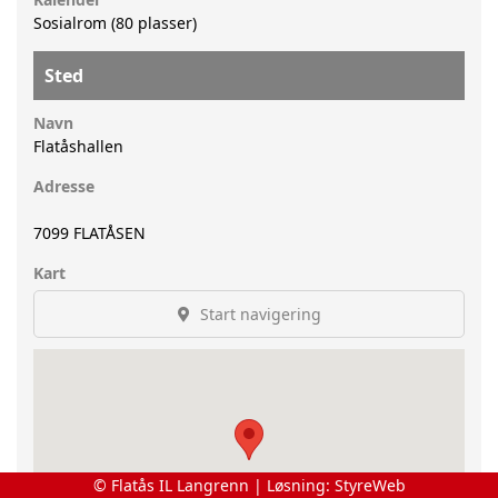
Sosialrom (80 plasser)
Sted
Navn
Flatåshallen
Adresse
7099
FLATÅSEN
Kart
Start navigering
© Flatås IL Langrenn | Løsning:
StyreWeb