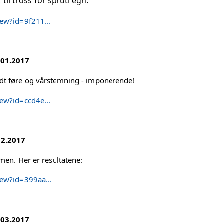
til tross for sprutregn.
iew?id=9f211...
.01.2017
rdt føre og vårstemning - imponerende!
iew?id=ccd4e...
02.2017
rmen. Her er resultatene:
iew?id=399aa...
.03.2017