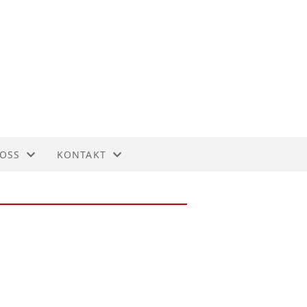
OSS
KONTAKT
LANGRENNSGRUPPA
KONTAKT
RUTTERING
STYRET
INNMELDING
UTMELDING