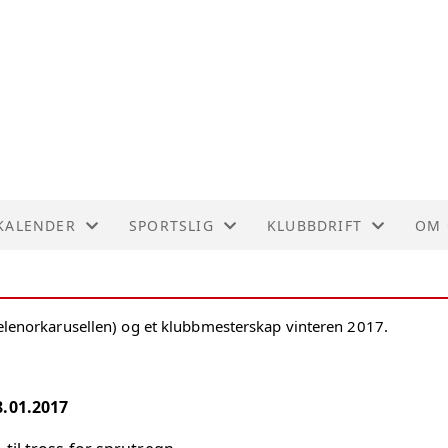
KALENDER
SPORTSLIG
KLUBBDRIFT
OM 
KALENDER
TRENERTEAMET
POLITIATTEST
OM 
lenorkarusellen) og et klubbmesterskap vinteren 2017.
LISTE
RESULTATER - 2018
REK
RESULTATER - 2017
8.01.2017