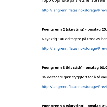
Topp oppmøte på årets første renn, 
http://langrenn.flatas.no/storage/Prev
Poengrenn 2 (skøyting) - onsdag 25
Nøyaktig 100 deltagere på tross av ha
http://langrenn.flatas.no/storage/Prev
Poengrenn 3 (klassisk) - onsdag 08.
96 deltagere gikk styggfort for å få va
http://langrenn.flatas.no/storage/Prev
Poengrenn 4 (skøyting) - onsdag 01