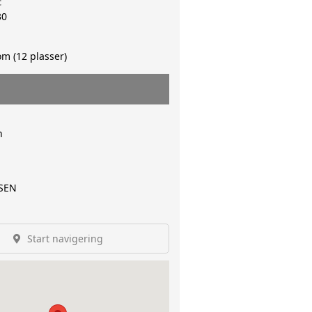
t
30
om (12 plasser)
n
SEN
Start navigering