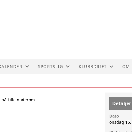
KALENDER
SPORTSLIG
KLUBBDRIFT
OM 
KALENDER
TRENERTEAMET
POLITIATTEST
OM 
LISTE
RESULTATER - 2018
REK
 på Lille møterom.
Detaljer
RESULTATER - 2017
Dato
onsdag 15.