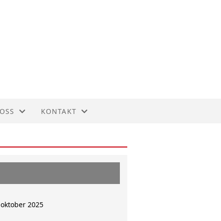
OSS
KONTAKT
LANGRENNSGRUPPA
KONTAKT
RUTTERING
STYRET
INNMELDING
 oktober 2025
UTMELDING