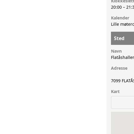
Klokkeslet
20:00
–
21:
Kalender
Lille møter
Sted
Navn
Flatåshalle
Adresse
7099
FLATÅ
Kart