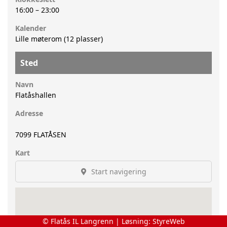
16:00
–
23:00
Kalender
Lille møterom (12 plasser)
Sted
Navn
Flatåshallen
Adresse
7099
FLATÅSEN
Kart
Start navigering
© Flatås IL Langrenn | Løsning:
StyreWeb