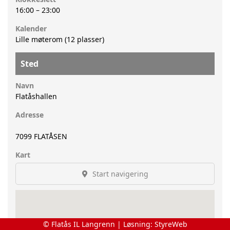
16:00
–
23:00
Kalender
Lille møterom (12 plasser)
Sted
Navn
Flatåshallen
Adresse
7099
FLATÅSEN
Kart
Start navigering
© Flatås IL Langrenn | Løsning:
StyreWeb