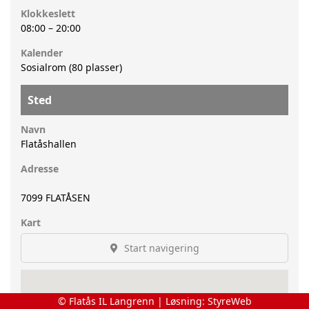
Klokkeslett
08:00
–
20:00
Kalender
Sosialrom (80 plasser)
Sted
Navn
Flatåshallen
Adresse
7099
FLATÅSEN
Kart
Start navigering
© Flatås IL Langrenn | Løsning:
StyreWeb